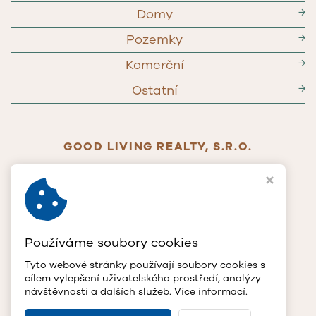
Domy
→
Pozemky
→
Komerční
→
Ostatní
→
GOOD LIVING REALTY, S.R.O.
Jablonského 268/65
779 00 Olomouc
IČ
117 90 385
DIČ
CZ11790385
T
+420 602 772 400
Používáme soubory cookies
E
info@glrcz.cz
Tyto webové stránky používají soubory cookies s
SLEDUJTE NÁS
cílem vylepšení uživatelského prostředí, analýzy
návštěvnosti a dalších služeb.
Více informací.