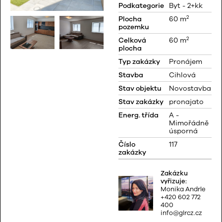
Podkategorie
Byt - 2+kk
2
Plocha
60 m
pozemku
2
Celková
60 m
plocha
Typ zakázky
Pronájem
Stavba
Cihlová
Stav objektu
Novostavba
Stav zakázky
pronajato
Energ. třída
A -
Mimořádně
úsporná
Číslo
117
zakázky
Zakázku
vyřizuje:
Monika Andrle
+420 602 772
400
info@glrcz.cz