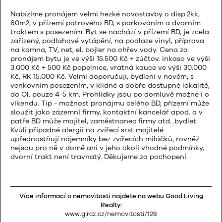
Nabízíme pronájem velmi hezké novostavby o disp.2kk,
60m2, v přízemí patrového BD, s parkováním a dvorním
traktem s posezením. Byt se nachází v přízemí BD, je zcela
zařízený, podlahové vytápění, na podlaze vinyl, příprava
na kamna, TV, net, el. bojler na ohřev vody. Cena za
pronájem bytu je ve výši 15.500 Kč + zúčtov. inkaso ve výši
3.000 Kč + 500 Kč popelnice, vratná kauce ve výši 30.000
Kč, RK 15.000 Kč. Velmi doporučuji, bydlení v novém, s
venkovním posezením, v klidné a dobře dostupné lokalitě,
do Ol. pouze 4-5 km. Prohlídky jsou po domluvě možné i o
víkendu. Tip - možnost pronájmu celého BD, přízemí může
sloužit jako zázemní firmy, kontaktní kancelář apod. a v
patře BD může majitel, zaměstnanec firmy atd...bydlet.
Kvůli případné alergii na zvířecí srst majitelé
upřednostňují nájemníky bez zvířecích miláčků, rovněž
nejsou pro ně v domě ani v jeho okolí vhodné podmínky,
dvorní trakt není travnatý. Děkujeme za pochopení.
Více informací o nemovitosti najdete na webu Good Living
Realty:
www.glrcz.cz/nemovitosti/128