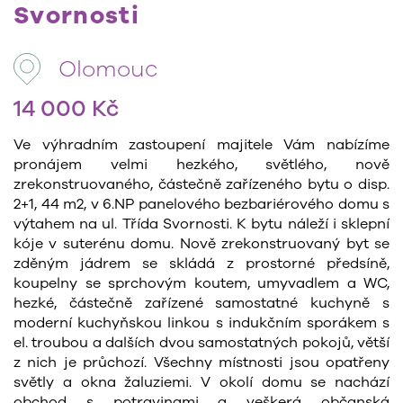
Svornosti
Olomouc
14 000 Kč
Ve výhradním zastoupení majitele Vám nabízíme
pronájem velmi hezkého, světlého, nově
zrekonstruovaného, částečně zařízeného bytu o disp.
2+1, 44 m2, v 6.NP panelového bezbariérového domu s
výtahem na ul. Třída Svornosti. K bytu náleží i sklepní
kóje v suterénu domu. Nově zrekonstruovaný byt se
zděným jádrem se skládá z prostorné předsíně,
koupelny se sprchovým koutem, umyvadlem a WC,
hezké, částečně zařízené samostatné kuchyně s
moderní kuchyňskou linkou s indukčním sporákem s
el. troubou a dalších dvou samostatných pokojů, větší
z nich je průchozí. Všechny místnosti jsou opatřeny
světly a okna žaluziemi. V okolí domu se nachází
obchod s potravinami a veškerá občanská