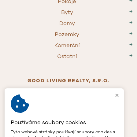
Pokoje
→
Byty
→
Domy
→
Pozemky
→
Komerční
→
Ostatní
→
GOOD LIVING REALTY, S.R.O.
Jablonského 268/65
779 00 Olomouc
IČ
117 90 385
DIČ
CZ11790385
T
+420 602 772 400
Používáme soubory cookies
E
info@glrcz.cz
Tyto webové stránky používají soubory cookies s