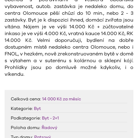
vybavenost, autob. zastávka je nedaleko domu, do
centra Olomouce pěší chůzí do 10 min., nebo 2 - 3
zastávky. Byt je k dispozici ihned, domácí zvířata jsou
vítána. Nájem je ve výši 14.000 Kč + zúčtovatelné
inkaso je ve výši 4.000 Kč, vratná kauce 14.000 Kč, RK
14.000 Kč. Velmi doporučuji, bydlení na dobře
dostupném místě nedaleko centra Olomouce, nebo i
FNOL, v hezkém, nově zrekonstruovaném bytě v domě
s výtahem a v suterénu s kolárnou a sklepní kójí.
Prohlídky jsou po domluvě možné kdykoliv, i o
víkendu.
Celková cena:
14 000 Kč
za měsíc
Kategorie:
Byt
Podkategorie:
Byt - 2+1
Poloha domu:
Řadový
Typ domu:
Patrový