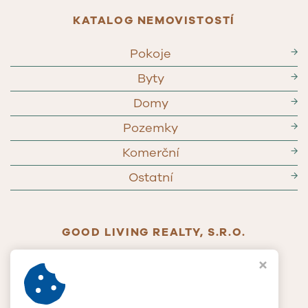
KATALOG NEMOVISTOSTÍ
Pokoje
→
Byty
→
Domy
→
Pozemky
→
Komerční
→
Ostatní
→
GOOD LIVING REALTY, S.R.O.
Jablonského 268/65
779 00 Olomouc
IČ
117 90 385
DIČ
CZ11790385