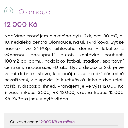
Olomouc
12 000 Kč
Nabízíme pronájem cihlového bytu 2kk, cca 30 m2, bj
10, nedaleko centra Olomouce, na ul. Tvrdíkova. Byt se
nachází ve 2NP/3p. cihlového domu v lokalitě s
výbornou dostupnutí, autob. zastávka pouhých
100m2 od domu, nedaleko fotbal. stadion, sportovní
centrum, restaurace, FÚ atd. Byt o dispozici 2kk je ve
velmi dobrém stavu, k pronájmu se nabízí částečně
nezařízený, k dispozici je kuchyňská linka a dvouplot.
vařič. K dispozici ihned. Pronájem je ve výši 12.000 Kč
+ zúčt. inkaso 3.200, RK 12.000, vratná kauce 12.000
Kč. Zvířata jsou v bytě vítána.
Celková cena:
12 000 Kč
za měsíc