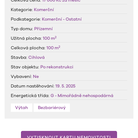
Celková cena:
17 000 Kč
za měsíc
Kategorie:
Komerční
Podkategorie:
Komerční - Ostatní
Typ domu:
Přízemní
2
Užitná plocha:
100 m
2
Celková plocha:
100 m
Stavba:
Cihlová
Stav objektu:
Po rekonstrukci
Vybavení:
Ne
Datum nastěhování:
19. 5. 2025
Energetická třída:
G - Mimořádně nehospodárná
Výtah
Bezbariérový
VYTISKNOUT KARTU NEMOVITOSTI