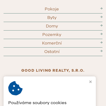
Pokoje
→
Byty
→
Domy
→
Pozemky
→
Komerční
→
Ostatní
→
GOOD LIVING REALTY, S.R.O.
Jablonského 268/65
779 00 Olomouc
IČ
117 90 385
DIČ
CZ11790385
T
+420 602 772 400
Používáme soubory cookies
E
info@glrcz.cz