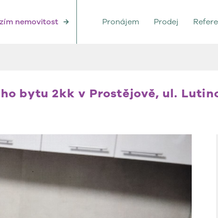
zím nemovitost
→
Pronájem
Prodej
Refer
o bytu 2kk v Prostějově, ul. Luti