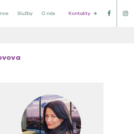
ence
Služby
O nás
Kontakty
→
novova