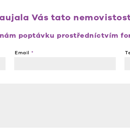
aujala Vás tato nemovistos
 nám poptávku prostředníctvím fo
Email
T
*