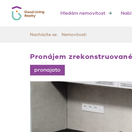
Hledám nemovitost
→
Nabí
Nacházíte se:
Nemovitosti
Pronájem zrekonstruovanéh
pronajato