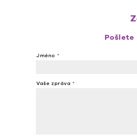
Z
Pošlete
Jméno
*
Vaše zpráva
*