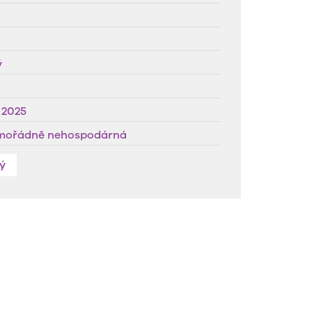
ý
. 2025
imořádně nehospodárná
ý