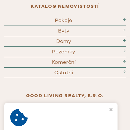
KATALOG NEMOVISTOSTÍ
Pokoje
→
Byty
→
Domy
→
Pozemky
→
Komerční
→
Ostatní
→
GOOD LIVING REALTY, S.R.O.
Jablonského 268/65
779 00 Olomouc
IČ
117 90 385
DIČ
CZ11790385