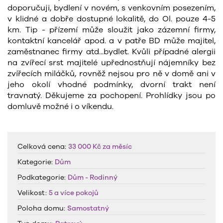
doporučuji, bydlení v novém, s venkovním posezením,
v klidné a dobře dostupné lokalitě, do Ol. pouze 4-5
km. Tip - přízemí může sloužit jako zázemní firmy,
kontaktní kancelář apod. a v patře BD může majitel,
zaměstnanec firmy atd...bydlet. Kvůli případné alergii
na zvířecí srst majitelé upřednostňují nájemníky bez
zvířecích miláčků, rovněž nejsou pro ně v domě ani v
jeho okolí vhodné podmínky, dvorní trakt není
travnatý. Děkujeme za pochopení. Prohlídky jsou po
domluvě možné i o víkendu.
Celková cena:
33 000 Kč
za měsíc
Kategorie:
Dům
Podkategorie:
Dům - Rodinný
Velikost:
5 a více pokojů
Poloha domu:
Samostatný