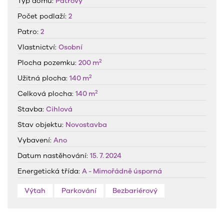
Typ domu:
Patrový
Počet podlaží:
2
Patro:
2
Vlastnictví:
Osobní
2
Plocha pozemku:
200 m
2
Užitná plocha:
140 m
2
Celková plocha:
140 m
Stavba:
Cihlová
Stav objektu:
Novostavba
Vybavení:
Ano
Datum nastěhování:
15. 7. 2024
Energetická třída:
A - Mimořádně úsporná
Výtah
Parkování
Bezbariérový