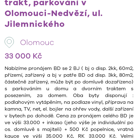
trakt, parkování v
Olomouci-Nedvězí, ul.
Jilemnického
Olomouc
33 000 Kč
Nabízíme pronájem BD se 2 BJ ( bj o disp. 2kk, 60m2,
přízemí, zařízený a bj v patře BD od disp. 3kk, 80m2,
částečně zařízený, může být po domluvě dozařízeno)
s parkováním u domu a dvorním traktem s
posezením, za domem. Oba byty disponují :
podlahovým vytápěním, na podlaze vinyl, příprava na
kamna, TV, net, el. bojler na ohřev vody, další zařízení
v bytech po dohodě. Cena za pronájem celého BD je
ve výši 33.000 + inkaso (jeho výše je individuální po
os. domluvě s majiteli) + 500 Kč popelnice, vratná
kauce ve výši 35.000 Kč, RK 33.000 Kč. Velmi