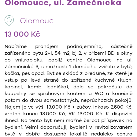
Olomouce, ul. Zámečnická
Olomouc
13 000 Kč
Nabízíme pronájem podnájemního, částečně
zařízeného bytu 2+1, 54 m2, bj 2, v přízemí BD s okny
do vnitrobloku, poblíž centra Olomouce na ul.
Zámečnická 3, s možností 1 domácího zvířete v bytě,
kočka, pes apod. Byt se skládá z předsíně, ze které je
vstup po levé straně do zařízené kuchyně (kuch.
kabinet, komb. lednička), dále se pokračuje do
koupelny se sprchovým koutem a WC a konečně
potom do dvou samostatných, neprůchozích pokojů.
Nájem je ve výši 13.000 Kč + zúčov. inkaso 2.500 Kč,
vratná kauce 13.000 Kč, RK 13.000 Kč. K dispozici
ihned. Na tento byt není možné čerpat příspěvek na
bydlení. Velmi doporučuji, bydlení v revitalizovaném
bytě v dobře dostupné lokalitě nedaleko centra