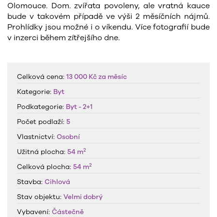
Olomouce. Dom. zvířata povoleny, ale vratná kauce
bude v takovém případě ve výši 2 měsíčních nájmů.
Prohlídky jsou možné i o víkendu. Více fotografií bude
v inzerci během zítřejšího dne.
Celková cena:
13 000 Kč
za měsíc
Kategorie:
Byt
Podkategorie:
Byt - 2+1
Počet podlaží:
5
Vlastnictví:
Osobní
2
Užitná plocha:
54 m
2
Celková plocha:
54 m
Stavba:
Cihlová
Stav objektu:
Velmi dobrý
Vybavení:
Částečně