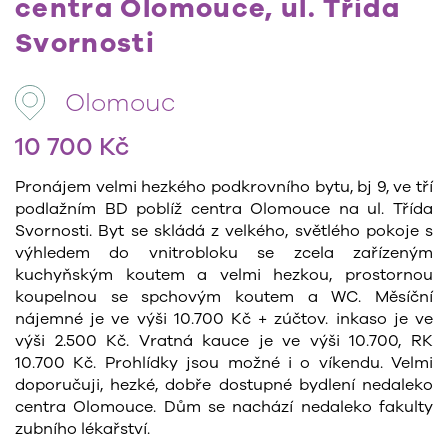
centra Olomouce, ul. Třida
Svornosti
Olomouc
10 700 Kč
Pronájem velmi hezkého podkrovního bytu, bj 9, ve tří
podlažním BD poblíž centra Olomouce na ul. Třída
Svornosti. Byt se skládá z velkého, světlého pokoje s
výhledem do vnitrobloku se zcela zařízeným
kuchyňským koutem a velmi hezkou, prostornou
koupelnou se spchovým koutem a WC. Měsíční
nájemné je ve výši 10.700 Kč + zúčtov. inkaso je ve
výši 2.500 Kč. Vratná kauce je ve výši 10.700, RK
10.700 Kč. Prohlídky jsou možné i o víkendu. Velmi
doporučuji, hezké, dobře dostupné bydlení nedaleko
centra Olomouce. Dům se nachází nedaleko fakulty
zubního lékařství.